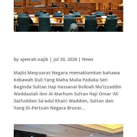
20.07.26 Mesyuarat Kedua Dari Musim
Permesyuaratan Ke-22 Majlis Mesyuarat
Negara
by
ajeerah.najib
|
Jul 20, 2026
|
News
Majlis Mesyuarat Negara memaklumkan bahawa
Kebawah Duli Yang Maha Mulia Paduka Seri
Baginda Sultan Haji Hassanal Bolkiah Mu’izzaddin
Waddaulah ibni Al-Marhum Sultan Haji Omar ‘Ali
Saifuddien Sa’adul Khairi Waddien, Sultan dan
Yang Di-Pertuan Negara Brunei...