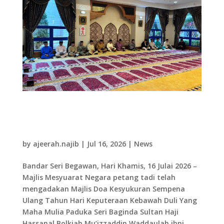
16.07.26 Majlis Doa Kesyukuran Sempena
Ulang Tahun Hari Keputeraan KDYMM Paduka
Seri Baginda Sultan dan Yang Di-Pertuan
Negara Brunei Darussalam Ke-80 Tahun
by
ajeerah.najib
|
Jul 16, 2026
|
News
Bandar Seri Begawan, Hari Khamis, 16 Julai 2026 –
Majlis Mesyuarat Negara petang tadi telah
mengadakan Majlis Doa Kesyukuran Sempena
Ulang Tahun Hari Keputeraan Kebawah Duli Yang
Maha Mulia Paduka Seri Baginda Sultan Haji
Hassanal Bolkiah Mu’izzaddin Waddaulah ibni...