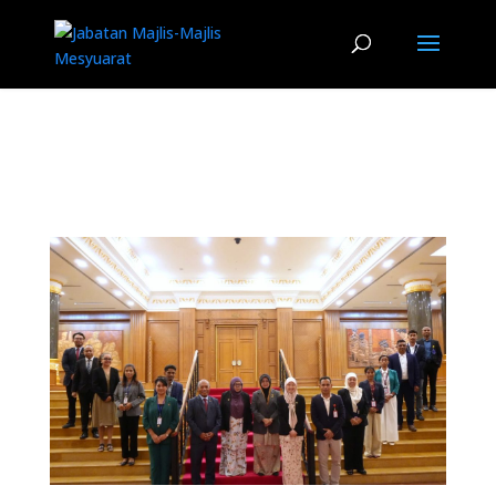
gov
.bn
Laman Web Kerajaan Brunei Darussalam
Melayu
English
|