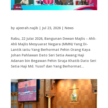
22.07.26 Ahli-Ahli MMN menghadiri Mesyuarat
AIPA Caucus Ke-17
by
ajeerah.najib
|
Jul 23, 2026
|
News
Rabu, 22 Julai 2026, Bangunan Dewan Majlis – Ahli-
Ahli Majlis Mesyuarat Negara (MMN) Yang Di-
Lantik iaitu Yang Berhormat Pehin Orang Kaya
Johan Pahlawan Dato Seri Setia Awang Haji
Adanan bin Begawan Pehin Siraja Khatib Dato Seri
Setia Haji Md. Yusof dan Yang Berhormat...