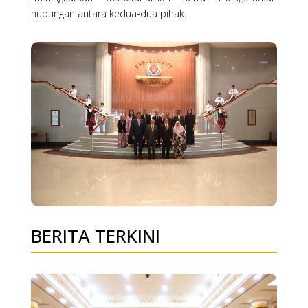
hubungan antara kedua-dua pihak.
BERITA TERKINI