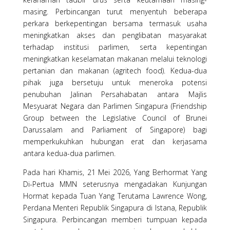
masing. Perbincangan turut menyentuh beberapa
perkara berkepentingan bersama termasuk usaha
meningkatkan akses dan penglibatan masyarakat
terhadap institusi parlimen, serta kepentingan
meningkatkan keselamatan makanan melalui teknologi
pertanian dan makanan (agritech food). Kedua-dua
pihak juga bersetuju untuk meneroka potensi
penubuhan Jalinan Persahabatan antara Majlis
Mesyuarat Negara dan Parlimen Singapura (Friendship
Group between the Legislative Council of Brunei
Darussalam and Parliament of Singapore) bagi
memperkukuhkan hubungan erat dan kerjasama
antara kedua-dua parlimen.
Pada hari Khamis, 21 Mei 2026, Yang Berhormat Yang
Di-Pertua MMN seterusnya mengadakan Kunjungan
Hormat kepada Tuan Yang Terutama Lawrence Wong,
Perdana Menteri Republik Singapura di Istana, Republik
Singapura. Perbincangan memberi tumpuan kepada