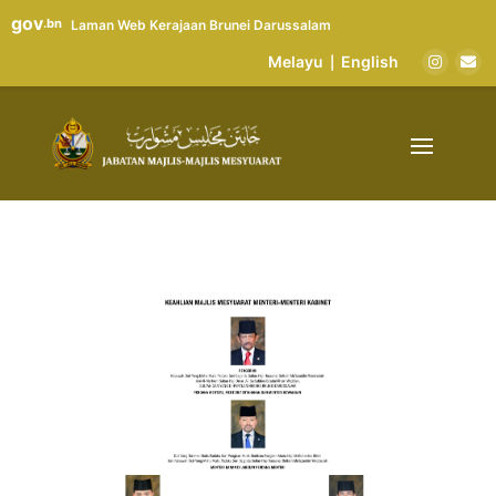
gov
.bn
Laman Web Kerajaan Brunei Darussalam
Melayu
English
|