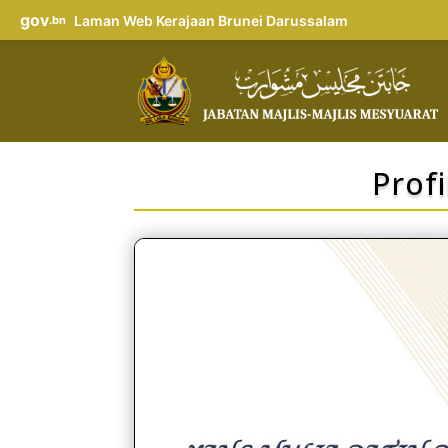
gov
Laman Web Kerajaan Brunei Darussalam
.bn
Profi