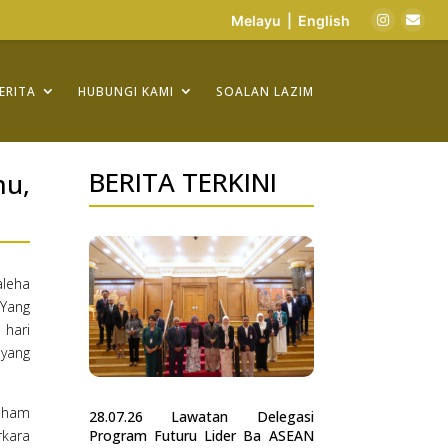
Melayu
|
English
ERITA
HUBUNGI KAMI
SOALAN LAZIM
BERITA TERKINI
mu,
aleha
 Yang
 hari
 yang
Isham
28.07.26 Lawatan Delegasi
Program Futuru Lider Ba ASEAN
rkara