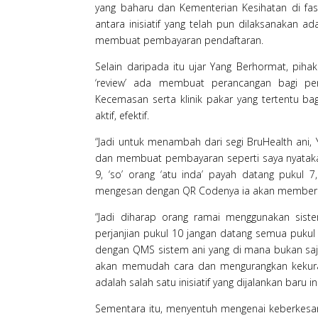
yang baharu dan Kementerian Kesihatan di fasil
antara inisiatif yang telah pun dilaksanakan 
membuat pembayaran pendaftaran.
Selain daripada itu ujar Yang Berhormat, piha
‘review’ ada membuat perancangan bagi peng
Kecemasan serta klinik pakar yang tertentu b
aktif, efektif.
“Jadi untuk menambah dari segi BruHealth ani
dan membuat pembayaran seperti saya nyatakan.
9, ‘so’ orang ‘atu inda’ payah datang pukul 
mengesan dengan QR Codenya ia akan memberit
“Jadi diharap orang ramai menggunakan siste
perjanjian pukul 10 jangan datang semua pukul
dengan QMS sistem ani yang di mana bukan saja di
akan memudah cara dan mengurangkan kekuran
adalah salah satu inisiatif yang dijalankan baru 
Sementara itu, menyentuh mengenai keberkesana