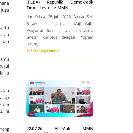
(FLBA) Republik Demokratik
 mana
Timor-Leste ke MMN
 juga
Hari Selasa, 28 Julai 2026, Bandar Seri
Begawan – Jabatan Majlis-Majlis
serta
Mesyuarat hari ini telah menerima
batan
lawatan daripada delegasi Program
a dan
Futuru...
TERUSKAN MEMBACA
 temu
pukul
la ia
kalau
harap
ap ia
. Ini
22.07.26 Ahli-Ahli MMN
 Yang