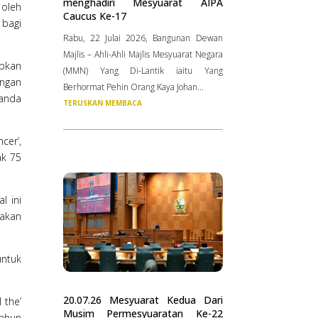
menghadiri Mesyuarat AIPA
 oleh
Caucus Ke-17
 bagi
Rabu, 22 Julai 2026, Bangunan Dewan
Majlis – Ahli-Ahli Majlis Mesyuarat Negara
abkan
(MMN) Yang Di-Lantik iaitu Yang
engan
Berhormat Pehin Orang Kaya Johan...
tanda
TERUSKAN MEMBACA
cer’,
ak 75
l ini
 akan
untuk
20.07.26 Mesyuarat Kedua Dari
 the’
Musim Permesyuaratan Ke-22
tahun