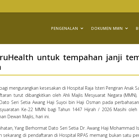
PENGENALAN
DOKUMEN MMN
B
BruHealth untuk tempahan janji te
n
gi mengurangkan kesesakan di Hospital Raja Isteri Pengiran Anak S
taran turut dibangkitkan oleh Ahli Majlis Mesyuarat Negara (MMN),
Dato Seri Setia Awang Haji Suyoi bin Haji Osman pada perbahasan
syuaratan Ke-22 MMN bagi Tahun 1447 Hijrah / 2026 Masihi oleh
 Dewan Majlis, hari ini.
sihatan, Yang Berhormat Dato Seri Setia Dr. Awang Haji Mohammad 
an sekarang di pendaftaran di Hospital RIPAS memang bukan satu pe