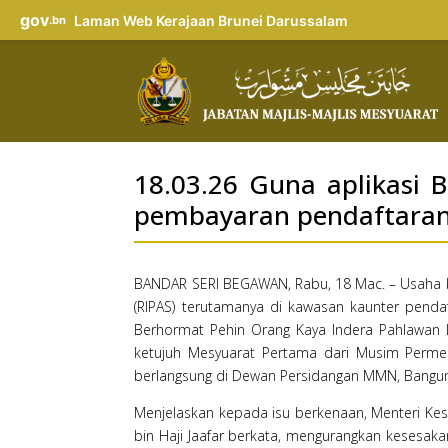
gov
Laman Web Kerajaan Brunei Darussalam
.bn
18.03.26 Guna aplikasi 
pembayaran pendaftara
BANDAR SERI BEGAWAN, Rabu, 18 Mac. – Usaha ba
(RIPAS) terutamanya di kawasan kaunter pendaf
Berhormat Pehin Orang Kaya Indera Pahlawan 
ketujuh Mesyuarat Pertama dari Musim Perme
berlangsung di Dewan Persidangan MMN, Bangunan
Menjelaskan kepada isu berkenaan, Menteri Ke
bin Haji Jaafar berkata, mengurangkan kesesak