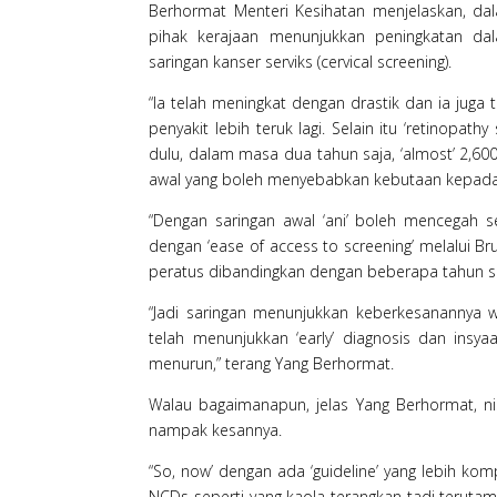
Berhormat Menteri Kesihatan menjelaskan, da
pihak kerajaan menunjukkan peningkatan dal
saringan kanser serviks (cervical screening).
“Ia telah meningkat dengan drastik dan ia jug
penyakit lebih teruk lagi. Selain itu ‘retinopa
dulu, dalam masa dua tahun saja, ‘almost’ 2,600
awal yang boleh menyebabkan kebutaan kepada 
“Dengan saringan awal ‘ani’ boleh mencegah se
dengan ‘ease of access to screening’ melalui Br
peratus dibandingkan dengan beberapa tahun seb
“Jadi saringan menunjukkan keberkesanannya w
telah menunjukkan ‘early’ diagnosis dan insy
menurun,” terang Yang Berhormat.
Walau bagaimanapun, jelas Yang Berhormat, 
nampak kesannya.
“So, now’ dengan ada ‘guideline’ yang lebih kompr
NCDs seperti yang kaola terangkan tadi teruta