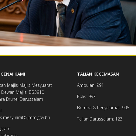
GENAI KAMI
TALIAN KECEMASAN
tan Majlis-Majlis Mesyuarat
Ambulan: 991
 Dewan ​​​​Majlis, BB3910​
Polis: 993
ra Brunei Darussalam
Bomba & Penyelamat: 995
l:
is.mesyuarat@jmm.gov.bn
Talian Darussalam: 123
agram:
obrunei​​​​