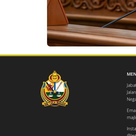
MEN
Jaba
Jalan
Nega
Emai
majl
Inst
@legc