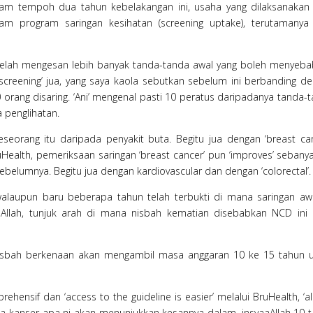
lam tempoh dua tahun kebelakangan ini, usaha yang dilaksanakan
am program saringan kesihatan (screening uptake), terutamanya
a telah mengesan lebih banyak tanda-tanda awal yang boleh menyeb
thy screening’ jua, yang saya kaola sebutkan sebelum ini berbanding d
 orang disaring. ‘Ani’ mengenal pasti 10 peratus daripadanya tanda-
penglihatan.
seorang itu daripada penyakit buta. Begitu jua dengan ‘breast can
uHealth, pemeriksaan saringan ‘breast cancer’ pun ‘improves’ sebany
elumnya. Begitu jua dengan kardiovascular dan dengan ‘colorectal’.
alaupun baru beberapa tahun telah terbukti di mana saringan awa
aaAllah, tunjuk arah di mana nisbah kematian disebabkan NCD ini
nisbah berkenaan akan mengambil masa anggaran 10 ke 15 tahun 
ehensif dan ‘access to the guideline is easier’ melalui BruHealth, ‘all
ma kanser apa ni akan menunjukkan kesannya dalam, insyaaAllah 10 