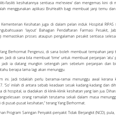
iti-fasiliti kesihatannya sentiasa me’review’ dan mengemas kini di
adalah menggunakan aplikasi BruHealth bagi membuat janji temu dan
k Kementerian Kesihatan juga di dalam pelan induk Hospital RIPAS 
ubahsuaian ‘layout’ Bahagian Pendaftaran Farmasi Pesakit, Ja
agi memastikan proses ataupun pengalaman pesakit sentiasa seles
, Yang Berhormat Pengerusi, di sana boleh membuat tempahan janji
 Jadi di sana bila membuat ‘time’ untuk membuat perjanjian ‘atu’ 
7, jadi ia datang mungkin setengah jam sebelum perjanjian dan bi
ahu berapa lama lagi akan menunggu.
m ini. Jadi tidaklah perlu beramai-ramai menunggu awal kerana 
 7. ‘So’ inilah di antara sebab keadaan sesak kadang-kadang dan di
 hospital, ia diadakan di klinik-klinik kesihatan yang lain jua. Dihar
gselesaan orang ramailah terutama sekali dalam masa menunggu
ini di pusat-pusat kesihatan,” terang Yang Berhormat.
n Program Saringan Penyakit-penyakit Tidak Berjangkit (NCD), pula,