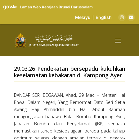
gov
.bn
Laman Web Kerajaan Brunei Darussalam
Melayu
English
|
29.03.26 Pendekatan bersepadu kukuhkan
keselamatan kebakaran di Kampong Ayer
BANDAR SERI BEGAWAN, Ahad, 29 Mac. – Menteri Hal
Ehwal Dalam Negeri, Yang Berhormat Dato Seri Setia
Awang Haji Ahmaddin bin Haji Abdul Rahman
mengongsikan bahawa Balai Bomba Kampong Ayer,
Jabatan Bomba dan Penyelamat (JBP) sentiasa
memastikan tahap kesiapsiagaan berada pada tahap
optimum selaras dengan amalan terbaik di negara-