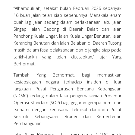
“Alhamdulillah, setakat bulan Februari 2026 sebanyak
16 buah jalan telah siap sepenuhnya. Manakala enam
buah lagi jalan sedang dalam perlaksanaan iaitu Jalan
Singap, Jalan Gadong di Daerah Belait dan Jalan
Panchong Kuala Ungar, Jalan Kuala Ungar Benutan, Jalan
Kerancing Benutan dan Jalan Belaban di Daerah Tutong
masih dalam fasa pelaksanaan dan dijangka siap pada
tarikh-tarikh yang telah ditetapkan,” ujar Yang
Berhormat.
Tambah Yang Berhormat, bagi memastikan
kesiapsiagaan negara terhadap insiden di luar
jangkaan, Pusat Pengurusan Bencana Kebangsaan
(NDMC) sedang dalam fasa pengemaskinian Prosedur
Operasi Standard (SOP) bagi gegaran gempa bumi dan
tsunami dengan kerjasama teknikal daripada Pusat
Seismik Kebangsaan Brunei dan Kementerian
Pembangunan.
Jelas Yang Berhormat lagi, misi pihak NDMC untuk