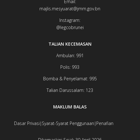
Email:
majlis.mesyuarat@jmm.gov.bn
Instagram:
@legcobrunei​​​​
TALIAN KECEMASAN
Ambulan: 991
Polis: 993
Bomba & Penyelamat: 995
Talian Darussalam: 123
MAKLUM BALAS
Dasar Privasi
|
Syarat-Syarat Penggunaan
|
Penafian
Dikemaskini Sejak 30 April 2026