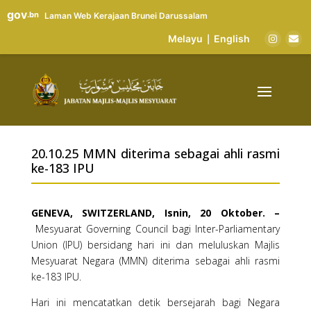
gov
.bn
Laman Web Kerajaan Brunei Darussalam
Melayu
English
|
20.10.25 MMN diterima sebagai ahli rasmi
ke-183 IPU
GENEVA, SWITZERLAND, Isnin, 20 Oktober. –
Mesyuarat Governing Council bagi Inter-Parliamentary
Union (IPU) bersidang hari ini dan meluluskan Majlis
Mesyuarat Negara (MMN) diterima sebagai ahli rasmi
ke-183 IPU.
Hari ini mencatatkan detik bersejarah bagi Negara