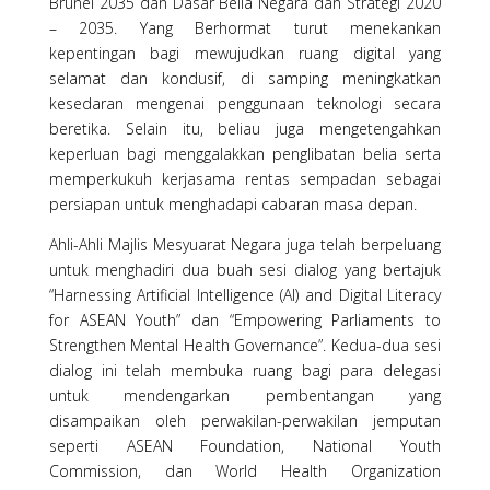
Brunei 2035 dan Dasar Belia Negara dan Strategi 2020
– 2035. Yang Berhormat turut menekankan
kepentingan bagi mewujudkan ruang digital yang
selamat dan kondusif, di samping meningkatkan
kesedaran mengenai penggunaan teknologi secara
beretika. Selain itu, beliau juga mengetengahkan
keperluan bagi menggalakkan penglibatan belia serta
memperkukuh kerjasama rentas sempadan sebagai
persiapan untuk menghadapi cabaran masa depan.
Ahli-Ahli Majlis Mesyuarat Negara juga telah berpeluang
untuk menghadiri dua buah sesi dialog yang bertajuk
“Harnessing Artificial Intelligence (AI) and Digital Literacy
for ASEAN Youth” dan “Empowering Parliaments to
Strengthen Mental Health Governance”. Kedua-dua sesi
dialog ini telah membuka ruang bagi para delegasi
untuk mendengarkan pembentangan yang
disampaikan oleh perwakilan-perwakilan jemputan
seperti ASEAN Foundation, National Youth
Commission, dan World Health Organization