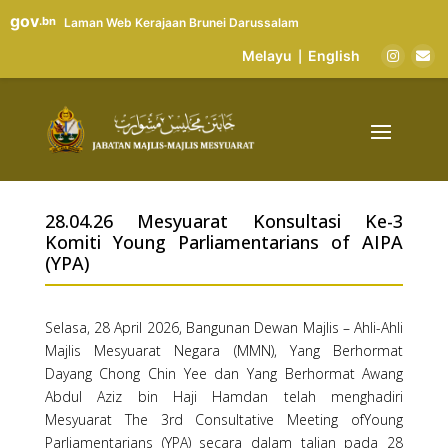
gov
.bn
Laman Web Kerajaan Brunei Darussalam
Melayu
English
|
28.04.26 Mesyuarat Konsultasi Ke-3
Komiti Young Parliamentarians of AIPA
(YPA)
Selasa, 28 April 2026, Bangunan Dewan Majlis – Ahli-Ahli
Majlis Mesyuarat Negara (MMN), Yang Berhormat
Dayang Chong Chin Yee dan Yang Berhormat Awang
Abdul Aziz bin Haji Hamdan telah menghadiri
Mesyuarat The 3rd Consultative Meeting ofYoung
Parliamentarians (YPA) secara dalam talian pada 28