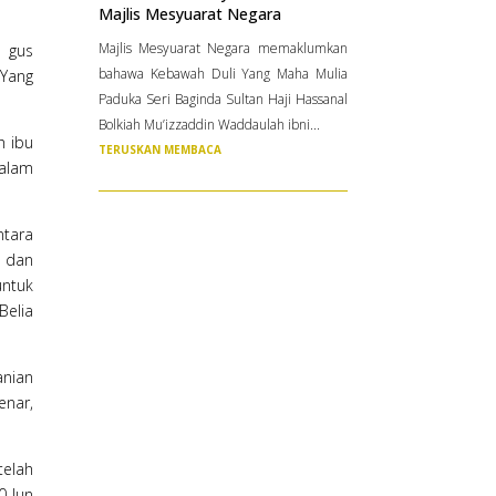
Majlis Mesyuarat Negara
Majlis Mesyuarat Negara memaklumkan
i gus
bahawa Kebawah Duli Yang Maha Mulia
 Yang
Paduka Seri Baginda Sultan Haji Hassanal
Bolkiah Mu’izzaddin Waddaulah ibni...
h ibu
TERUSKAN MEMBACA
dalam
ntara
n dan
untuk
elia
anian
enar,
telah
0 Jun