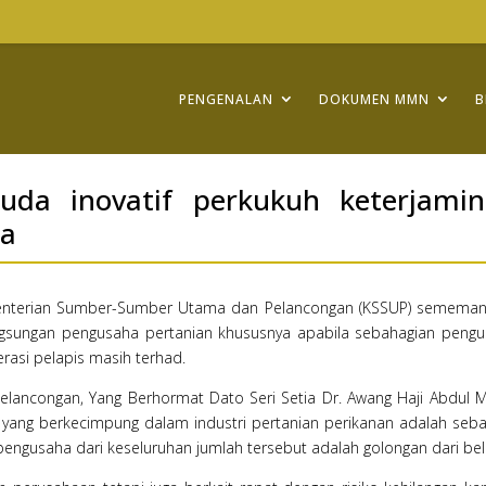
PENGENALAN
DOKUMEN MMN
B
uda inovatif perkukuh keterjami
ra
enterian Sumber-Sumber Utama dan Pelancongan (KSSUP) sememan
angsungan pengusaha pertanian khususnya apabila sebahagian peng
rasi pelapis masih terhad.
ancongan, Yang Berhormat Dato Seri Setia Dr. Awang Haji Abdul 
ha yang berkecimpung dalam industri pertanian perikanan adalah seb
pengusaha dari keseluruhan jumlah tersebut adalah golongan dari bel