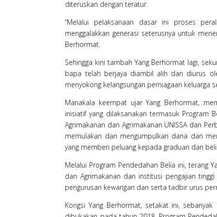
diteruskan dengan teratur.
“Melalui pelaksanaan dasar ini proses peral
menggalakkan generasi seterusnya untuk meneru
Berhormat.
Sehingga kini tambah Yang Berhormat lagi, sek
bapa telah berjaya diambil alih dan diurus
menyokong kelangsungan perniagaan keluarga s
Manakala keempat ujar Yang Berhormat, memb
inisiatif yang dilaksanakan termasuk Program 
Agrimakanan dan Agrimakanan UNISSA dan Perba
memulakan dan mengumpulkan dana dan meng
yang memberi peluang kepada graduan dan belia
Melalui Program Pendedahan Belia ini, terang 
dan Agrimakanan dan institusi pengajian ting
pengurusan kewangan dan serta tadbir urus per
Kongsi Yang Berhormat, setakat ini, sebanyak
dibukakan pada tahun 2018. Program Pendedahan