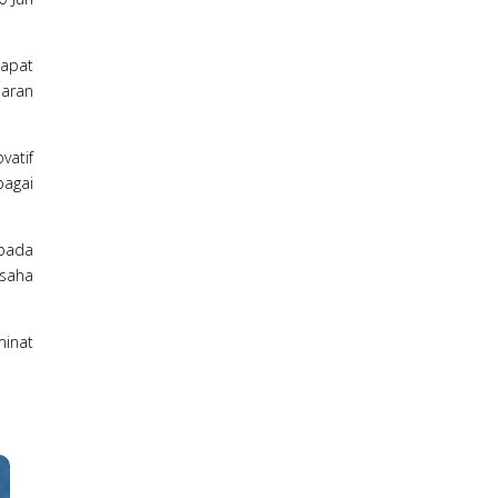
dapat
uaran
vatif
bagai
 pada
saha
minat