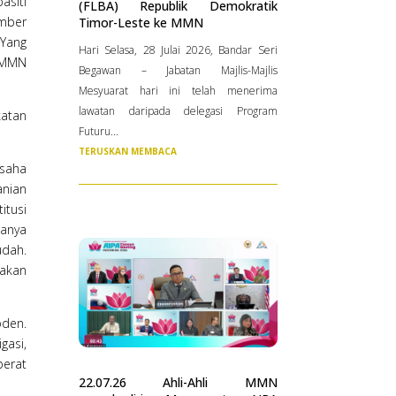
asiti
(FLBA) Republik Demokratik
umber
Timor-Leste ke MMN
 Yang
Hari Selasa, 28 Julai 2026, Bandar Seri
2 MMN
Begawan – Jabatan Majlis-Majlis
Mesyuarat hari ini telah menerima
lawatan daripada delegasi Program
atan
Futuru...
TERUSKAN MEMBACA
usaha
anian
itusi
anya
udah.
 akan
oden.
gasi,
berat
22.07.26 Ahli-Ahli MMN