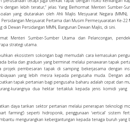
 perusahaan tetapi juga berkait rapat dengan risiko kehilangan kap
ni dengan lebih teratur,” jelas Yang Berhormat Menteri Sumber-S
lan yang diutarakan oleh Ahli Majlis Mesyuarat Negara (MMN),
1 Persidangan Mesyuarat Pertama dari Musim Permesyuaratan Ke-2
ng di Dewan Persidangan MMN, Bangunan Dewan Majlis, di sini.
ormat Menteri Sumber-Sumber Utama dan Pelancongan, pendek
apa strategi utama.
kukuhkan ekosistem sokongan bagi memudah cara kemasukan peng
da belia dan graduan yang berminat melalui penawaran tapak pert
snya projek pembesaran tapak di samping bekerjasama dengan inst
biayaan yang lebih mesra kepada pengusaha muda. Dengan ad
apatkan tapak pertanian bagi pengusaha baharu adalah cepat dan m
urang-kurangnya dua hektar tertakluk kepada jenis komidi yang
tkan daya tarikan sektor pertanian melalui penerapan teknologi m
t farming’) seperti hidroponik, penggunaan ‘vertical’ sistem ferti
 membantu mengurangkan kebergantungan kepada tenaga buruh yang 