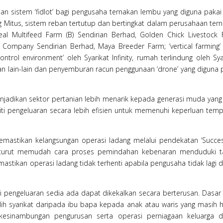
an sistem ‘fidlot’ bagi pengusaha ternakan lembu yang diguna pakai
ng Mitus, sistem reban tertutup dan bertingkat dalam perusahaan ter
eal Multifeed Farm (B) Sendirian Berhad, Golden Chick Livestock
Company Sendirian Berhad, Maya Breeder Farm; ‘vertical farming’
ontrol environment’ oleh Syarikat Infinity, rumah terlindung oleh Sya
an lain-lain dan penyemburan racun penggunaan ‘drone’ yang diguna 
njadikan sektor pertanian lebih menarik kepada generasi muda yang 
iti pengeluaran secara lebih efisien untuk memenuhi keperluan tem
memastikan kelangsungan operasi ladang melalui pendekatan ‘Succe
an turut memudah cara proses pemindahan kebenaran menduduki 
stikan operasi ladang tidak terhenti apabila pengusaha tidak lagi 
 pengeluaran sedia ada dapat dikekalkan secara berterusan. Dasar
h syarikat daripada ibu bapa kepada anak atau waris yang masih 
esinambungan pengurusan serta operasi perniagaan keluarga d