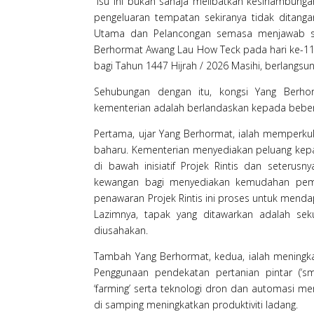
“Isu ini bukan sahaja melibatkan kesinambungan
pengeluaran tempatan sekiranya tidak ditanga
Utama dan Pelancongan semasa menjawab soa
Berhormat Awang Lau How Teck pada hari ke-1
bagi Tahun 1447 Hijrah / 2026 Masihi, berlangsu
Sehubungan dengan itu, kongsi Yang Berh
kementerian adalah berlandaskan kepada beber
Pertama, ujar Yang Berhormat, ialah memper
baharu. Kementerian menyediakan peluang kepa
di bawah inisiatif Projek Rintis dan seteru
kewangan bagi menyediakan kemudahan pem
penawaran Projek Rintis ini proses untuk mend
Lazimnya, tapak yang ditawarkan adalah sek
diusahakan.
Tambah Yang Berhormat, kedua, ialah meningka
Penggunaan pendekatan pertanian pintar (‘smar
‘farming’ serta teknologi dron dan automasi
di samping meningkatkan produktiviti ladang.