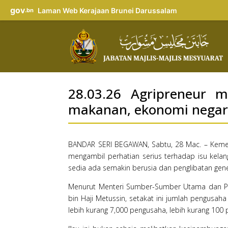
gov
Laman Web Kerajaan Brunei Darussalam
.bn
28.03.26 Agripreneur m
makanan, ekonomi nega
BANDAR SERI BEGAWAN, Sabtu, 28 Mac. – Kem
mengambil perhatian serius terhadap isu kel
sedia ada semakin berusia dan penglibatan gene
Menurut Menteri Sumber-Sumber Utama dan Pel
bin Haji Metussin, setakat ini jumlah pengusa
lebih kurang 7,000 pengusaha, lebih kurang 100 