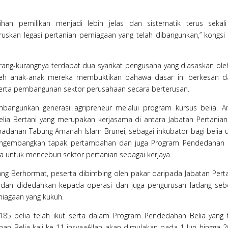
ihan pemilikan menjadi lebih jelas dan sistematik terus sekal
skan legasi pertanian perniagaan yang telah dibangunkan,” kongsi
urang-kurangnya terdapat dua syarikat pengusaha yang diasaskan ole
 oleh anak-anak mereka membuktikan bahawa dasar ini berkesan 
erta pembangunan sektor perusahaan secara berterusan.
angunkan generasi agripreneur melalui program kursus belia. A
Belia Bertani yang merupakan kerjasama di antara Jabatan Pertania
danan Tabung Amanah Islam Brunei, sebagai inkubator bagi belia 
embangkan tapak pertambahan dan juga Program Pendedahan B
 untuk menceburi sektor pertanian sebagai kerjaya.
Yang Berhormat, peserta dibimbing oleh pakar daripada Jabatan Pert
gi dan didedahkan kepada operasi dan juga pengurusan ladang seb
niagaan yang kukuh.
 185 belia telah ikut serta dalam Program Pendedahan Belia yang 
 Belia kali ke-11 insyaaAllah akan dimulakan pada 1 Jun hingga 2