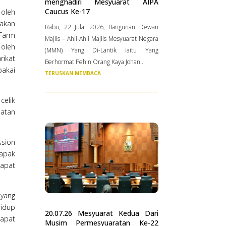
menghadiri Mesyuarat AIPA
Caucus Ke-17
 oleh
nakan
Rabu, 22 Julai 2026, Bangunan Dewan
 Farm
Majlis – Ahli-Ahli Majlis Mesyuarat Negara
 oleh
(MMN) Yang Di-Lantik iaitu Yang
rikat
Berhormat Pehin Orang Kaya Johan...
pakai
TERUSKAN MEMBACA
celik
patan
ssion
tapak
dapat
 yang
hidup
20.07.26 Mesyuarat Kedua Dari
apat
Musim Permesyuaratan Ke-22