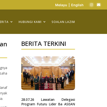
Melayu
|
English
ERITA
HUBUNGI KAMI
SOALAN LAZIM
BERITA TERKINI
nan
gnya
usaha
Manaf
anyak
ia.
28.07.26 Lawatan Delegasi
Program Futuru Lider Ba ASEAN