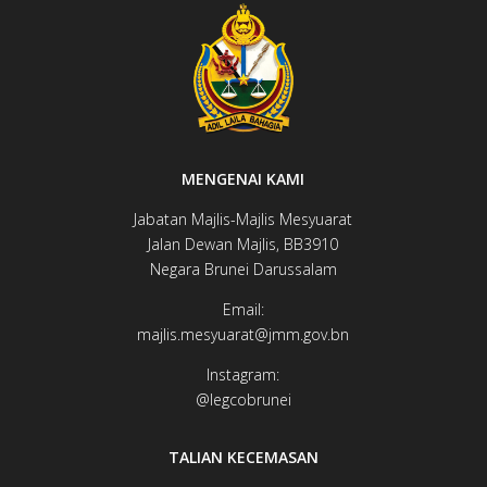
MENGENAI KAMI
Jabatan Majlis-Majlis Mesyuarat
Jalan Dewan ​​​​Majlis, BB3910​
Negara Brunei Darussalam
Email:
majlis.mesyuarat@jmm.gov.bn
Instagram:
@legcobrunei​​​​
TALIAN KECEMASAN