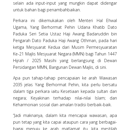
selain ada input-input yang mungkin dapat didengar
untuk bahan bagi penambahbaikan.
Perkara ini dikemukakan oleh Menteri Hal Ehwal
Ugama, Yang Berhormat Pehin Udana Khatib Dato
Paduka Seri Setia Ustaz Haji Awang Badaruddin bin
Pengarah Dato Paduka Haji Awang Othman, pada hari
ketiga Mesyuarat Kedua dari Musim Permesyuaratan
Ke-21 Majlis Mesyuarat Negara (MMN) bagi Tahun 1447
Hijrah / 2025 Masihi yang berlangsung di Dewan
Persidangan MMN, Bangunan Dewan Majlis, di sini.
Apa pun tahap-tahap pencapaian ke arah Wawasan
2035 jelas Yang Berhormat Pehin, kita perlu bersatu
dalam tiga perkara iaitu Kesetiaan kepada sultan dan
negara; Keyakinan terhadap nilai-nilai Islam; dan
Keharmonian sosial dan amalan tradisi berbaik-baik.
“Jadi maknanya, dalam kita mencapai wawasan, apa
pun tetap yang kita capai ataupun cara yang berbagai-
bagai menuju ke arah matlamat itu, kita mestilah