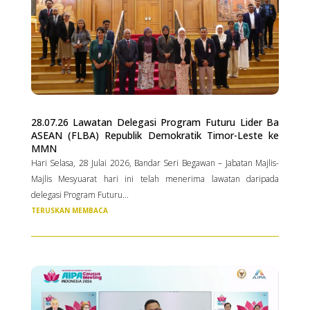
28.07.26 Lawatan Delegasi Program Futuru Lider Ba
ASEAN (FLBA) Republik Demokratik Timor-Leste ke
MMN
Hari Selasa, 28 Julai 2026, Bandar Seri Begawan – Jabatan Majlis-
Majlis Mesyuarat hari ini telah menerima lawatan daripada
delegasi Program Futuru...
TERUSKAN MEMBACA