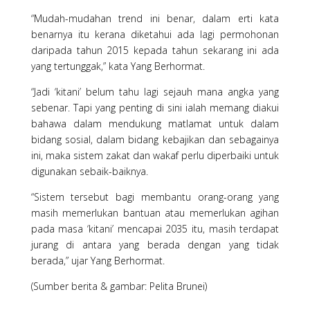
“Mudah-mudahan trend ini benar, dalam erti kata
benarnya itu kerana diketahui ada lagi permohonan
daripada tahun 2015 kepada tahun sekarang ini ada
yang tertunggak,” kata Yang Berhormat.
“Jadi ‘kitani’ belum tahu lagi sejauh mana angka yang
sebenar. Tapi yang penting di sini ialah memang diakui
bahawa dalam mendukung matlamat untuk dalam
bidang sosial, dalam bidang kebajikan dan sebagainya
ini, maka sistem zakat dan wakaf perlu diperbaiki untuk
digunakan sebaik-baiknya.
“Sistem tersebut bagi membantu orang-orang yang
masih memerlukan bantuan atau memerlukan agihan
pada masa ‘kitani’ mencapai 2035 itu, masih terdapat
jurang di antara yang berada dengan yang tidak
berada,” ujar Yang Berhormat.
(Sumber berita & gambar: Pelita Brunei)