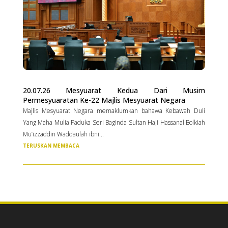
20.07.26 Mesyuarat Kedua Dari Musim
Permesyuaratan Ke-22 Majlis Mesyuarat Negara
Majlis Mesyuarat Negara memaklumkan bahawa Kebawah Duli
Yang Maha Mulia Paduka Seri Baginda Sultan Haji Hassanal Bolkiah
Mu’izzaddin Waddaulah ibni...
TERUSKAN MEMBACA