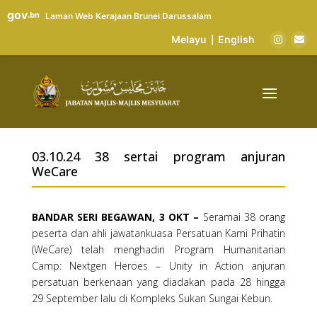
gov
.bn
Laman Web Kerajaan Brunei Darussalam
Melayu
English
|
03.10.24 38 sertai program anjuran
WeCare
BANDAR SERI BEGAWAN, 3 OKT –
Seramai 38 orang
peserta dan ahli jawatankuasa Persatuan Kami Prihatin
(WeCare) telah menghadiri Program Humanitarian
Camp: Nextgen Heroes – Unity in Action anjuran
persatuan berkenaan yang diadakan pada 28 hingga
29 September lalu di Kompleks Sukan Sungai Kebun.