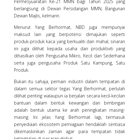
Permesyuaratan Ke-21 MMN bagi Tahun 2025 yang
berlangsung di Dewan Persidangan MMN, Bangunan
Dewan Majlis, kelmarin.
Menurut Yang Berhormat, NBD juga mempunyai
maksud lain yang berpotensi dimajukan seperti
produk-produk kaca yang berkualiti dan mahal, sinaran
ini juga dilihat kepada usaha dan produktiviti yang
dihasilkan oleh Pengusaha Mikro, Kecil dan Sederhana
serta juga pengusaha Produk Satu Kampung, Satu
Produk.
Bukan itu sahaja, pemain industri dalam tempatan di
dalam semua sektor tegas Yang Berhormat, perlulah
dilihat penting walaupun ia berjalan secara kecil-kecilan
bantuan dalam bentuk kewangan dan bimbingan
adalah bentuk utama ke arah peningkatan masing-
masing. Ini jelas Yang Berhormat lagi, termasuk
penyediaan ekosistem perniagaan hendaklah sentiasa
dikemaskinikan zaman agar para tempatan tidak
ketinggalan di pasaran global.