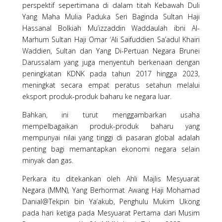
perspektif sepertimana di dalam titah Kebawah Duli
Yang Maha Mulia Paduka Seri Baginda Sultan Haji
Hassanal Bolkiah Mu’izzaddin Waddaulah ibni Al-
Marhum Sultan Haji Omar ‘Ali Saifuddien Sa’adul Khairi
Waddien, Sultan dan Yang Di-Pertuan Negara Brunei
Darussalam yang juga menyentuh berkenaan dengan
peningkatan KDNK pada tahun 2017 hingga 2023,
meningkat secara empat peratus setahun melalui
eksport produk-produk baharu ke negara luar.
Bahkan, ini turut menggambarkan usaha
mempelbagaikan produk-produk baharu yang
mempunyai nilai yang tinggi di pasaran global adalah
penting bagi memantapkan ekonomi negara selain
minyak dan gas.
Perkara itu ditekankan oleh Ahli Majlis Mesyuarat
Negara (MMN), Yang Berhormat Awang Haji Mohamad
Danial@Tekpin bin Ya’akub, Penghulu Mukim Ukong
pada hari ketiga pada Mesyuarat Pertama dari Musim