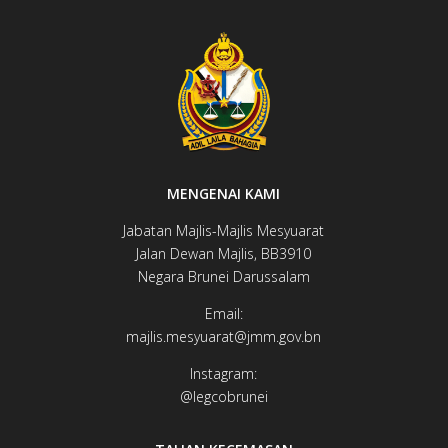
Istiadat Pembukaan Rasmi MMN Ke-21 (2025)
MMN Ke-20: Di Sebalik Tabir (2024)
Penangguhan MMN Ke-20 (2024)
Peraturan Menghadiri Persidangan MMN
MENGENAI KAMI
MMN: Ke arah Matlamat Pembangunan Mampan (SDG)
Jabatan Majlis-Majlis Mesyuarat
Bangunan Dewan Majlis (2024)
Jalan Dewan ​​​​Majlis, BB3910​
Negara Brunei Darussalam
Email:
majlis.mesyuarat@jmm.gov.bn
Instagram:
@legcobrunei​​​​